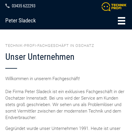
03435 622293
Peter Sladeck
TECHNIK-PROFI-FACHGESCHÄFT IN OSCHATZ
Unser Unternehmen
Willkommen in unserem Fachgeschäft!
Die Firma Peter Sladeck ist ein exklusives Fachgeschäft in der
Oschatzer Innenstadt. Bei uns wird der Service am Kunden
stets groß geschrieben. Wir sehen uns als Problemlöser und
somit Vermittler zwischen der modernsten Technik und dem
Endverbraucher.
Gegründet wurde unser Unternehmen 1991. Heute ist unser